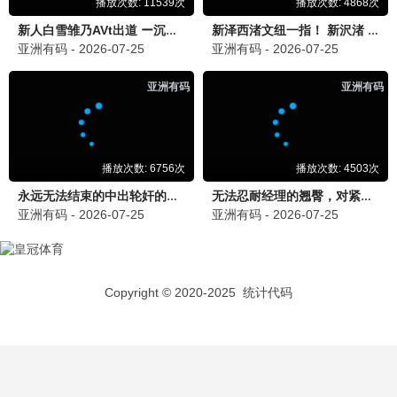
夜香极速播
孤舟·谍海风云
曾舜晞张颂文 · 2025
9.4
2025
夜香极速播